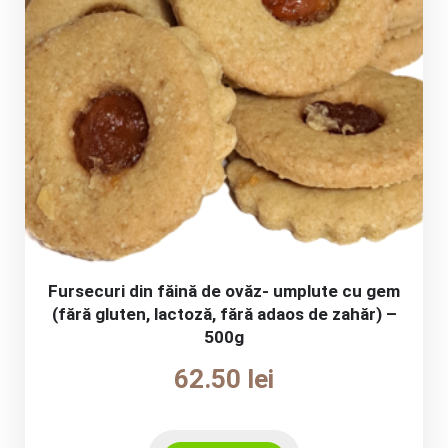
Fursecuri din făină de ovăz- umplute cu gem
(fără gluten, lactoză, fără adaos de zahăr) –
500g
62.50
lei