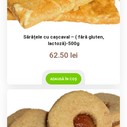
Sărățele cu cașcaval – ( fără gluten,
lactoză)-500g
62.50
lei
ADAUGĂ ÎN COȘ