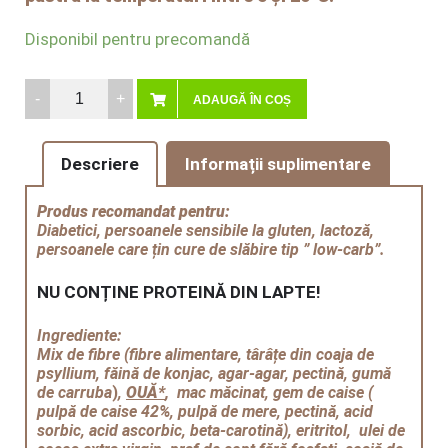
Disponibil pentru precomandă
Cozonac
ADAUGĂ ÎN COȘ
Baigli
cu
Descriere
Informații suplimentare
Mac
-
Produs recomandat pentru:
fără
Diabetici, persoanele sensibile la gluten, lactoză,
persoanele care țin cure de slăbire tip ” low-carb”.
gluten,
fără
NU CONȚINE PROTEINĂ DIN LAPTE!
zahăr
adăugat,
Ingrediente:
Mix de fibre (
fibre alimentare, târâțe din coaja de
fără
psyllium, făină de konjac, agar-agar, pectină, gumă
lactoză,
de carruba
)
,
OUĂ*
,
mac măcinat,
gem de caise (
pulpă de caise
42%
, pulpă de mere, pectină, acid
"Low-
sorbic, acid ascorbic, beta-carotină), eritritol,
ulei de
Carb"