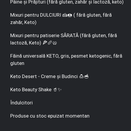
Pâine și Prăjituri (fără gluten, zahăr și lactoză, keto)
Mixuri pentru DULCIURI 🍰🍩 ( fără gluten, fără
zahăr, Keto)
Mixuri pentru patiserie SĂRATĂ (fără gluten, fără
lactoză, Keto) 🍕🥖🥨
Făină universală KETO, gris, pesmet ketogenic, fără
gluten
Keto Desert - Creme și Budinci 🍮🥣
Keto Beauty Shake 🥤✨
Îndulcitori
Produse cu stoc epuizat momentan