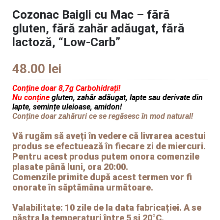
Cozonac Baigli cu Mac – fără
gluten, fără zahăr adăugat, fără
lactoză, “Low-Carb”
48.00
lei
Conține doar 8,7g Carbohidrați!
Nu conține
gluten, zahăr adăugat, lapte sau derivate din
lapte, semințe uleioase, amidon!
Conține doar zahăruri ce se regăsesc în mod natural!
Vă rugăm să aveți în vedere că livrarea acestui
produs se efectuează în fiecare zi de miercuri.
Pentru acest produs putem onora comenzile
plasate până luni, ora 20:00.
Comenzile primite după acest termen vor fi
onorate în săptămâna următoare.
Valabilitate: 10 zile de la data fabricației. A se
păstra la temperaturi între 5 și 20°C.