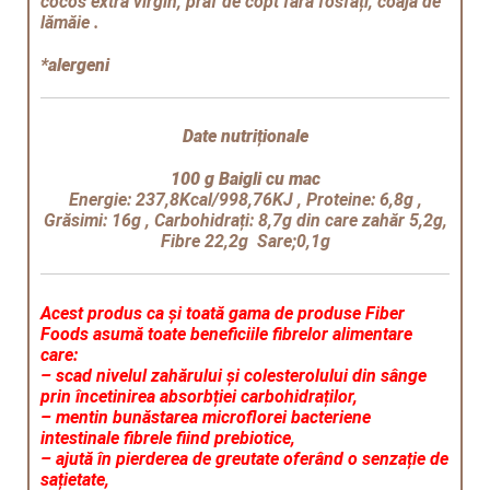
cocos extra virgin, praf de copt fără fosfați, coajă de
quantity
lămăie .
*alergeni
Date nutriționale
100 g Baigli cu mac
Energie: 237,8Kcal/998,76KJ
, Proteine: 6,8g ,
Grăsimi: 16g , Carbohidrați: 8,7g din care zahăr 5,2g,
Fibre 22,2g Sare;0,1g
Acest produs ca și toată gama de produse Fiber
Foods asumă toate beneficiile fibrelor alimentare
care:
– scad nivelul zahărului și colesterolului din sânge
prin încetinirea absorbției carbohidraților,
– mentin bunăstarea microflorei bacteriene
intestinale fibrele fiind prebiotice,
– ajută în pierderea de greutate oferând o senzație de
sațietate,